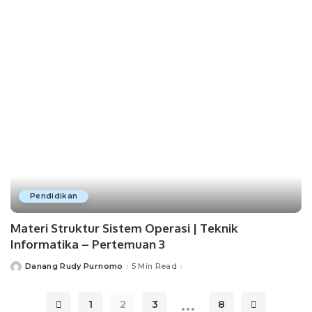
by
Pendidikan
Materi Struktur Sistem Operasi | Teknik
Informatika – Pertemuan 3
Danang Rudy Purnomo
5 Min Read
Posted
by
…
1
2
3
8