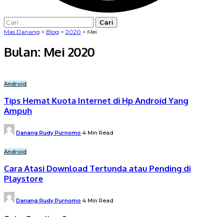
Cari
untuk:
Mas Danang
>
Blog
>
2020
>
Mei
Bulan:
Mei 2020
Android
Tips Hemat Kuota Internet di Hp Android Yang
Ampuh
Posted
Danang Rudy Purnomo
4 Min Read
by
Android
Cara Atasi Download Tertunda atau Pending di
Playstore
Posted
Danang Rudy Purnomo
4 Min Read
by