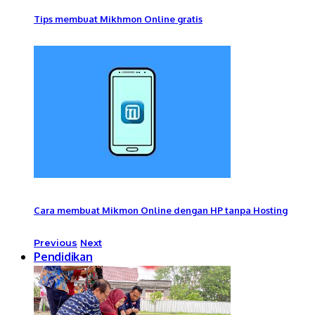
Tips membuat Mikhmon Online gratis
Cara membuat Mikmon Online dengan HP tanpa Hosting
Previous
Next
Pendidikan