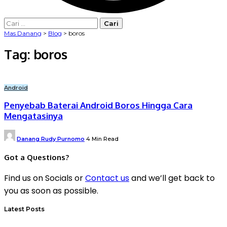
Cari
untuk:
Mas Danang
>
Blog
>
boros
Tag:
boros
Android
Penyebab Baterai Android Boros Hingga Cara
Mengatasinya
Posted
Danang Rudy Purnomo
4 Min Read
by
Got a Questions?
Find us on Socials or
Contact us
and we’ll get back to
you as soon as possible.
Latest Posts