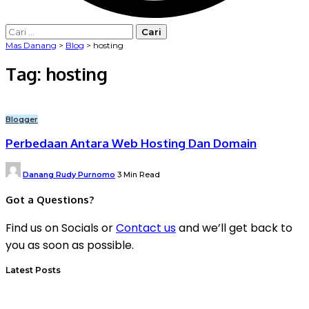
Cari
untuk:
Mas Danang
>
Blog
>
hosting
Tag:
hosting
Blogger
Perbedaan Antara Web Hosting Dan Domain
Posted
Danang Rudy Purnomo
3 Min Read
by
Got a Questions?
Find us on Socials or
Contact us
and we’ll get back to
you as soon as possible.
Latest Posts