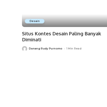
Desain
Situs Kontes Desain Paling Banyak
Diminati
Danang Rudy Purnomo
1 Min Read
Posted
by