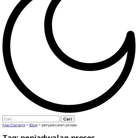
Cari
untuk:
Mas Danang
>
Blog
>
penjadwalan proses
Tag:
penjadwalan proses