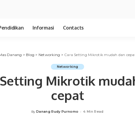
Pendidikan
Informasi
Contacts
Mas Danang
>
Blog
>
Networking
>
Cara Setting Mikrotik mudah dan cepa
Networking
 Setting Mikrotik muda
cepat
Danang Rudy Purnomo
4 Min Read
By
Posted
by