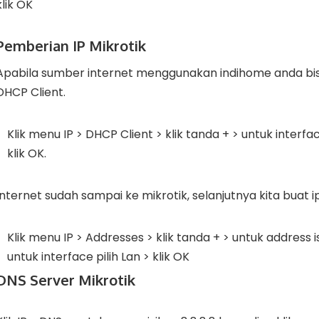
klik OK
Pemberian IP Mikrotik
Apabila sumber internet menggunakan indihome anda b
DHCP Client.
Klik menu IP > DHCP Client > klik tanda + > untuk interf
klik OK.
Internet sudah sampai ke mikrotik, selanjutnya kita buat ip
Klik menu IP > Addresses > klik tanda + > untuk address is
untuk interface pilih Lan > klik OK
DNS Server Mikrotik