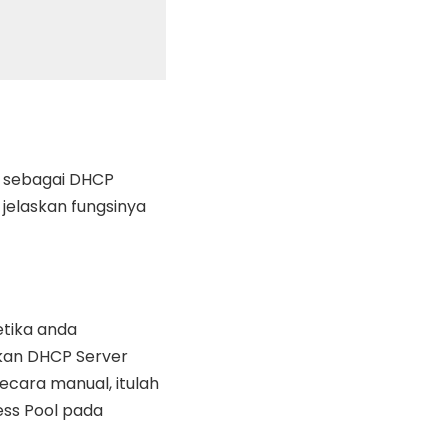
k sebagai DHCP
 jelaskan fungsinya
etika anda
kan DHCP Server
ecara manual, itulah
ess Pool pada