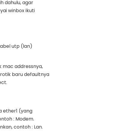
h dahulu, agar
ai winbox ikuti
bel utp (lan)
lik mac addressnya,
otik baru defaultnya
ect.
da ether1 (yang
ontoh : Modem.
nkan, contoh : Lan.