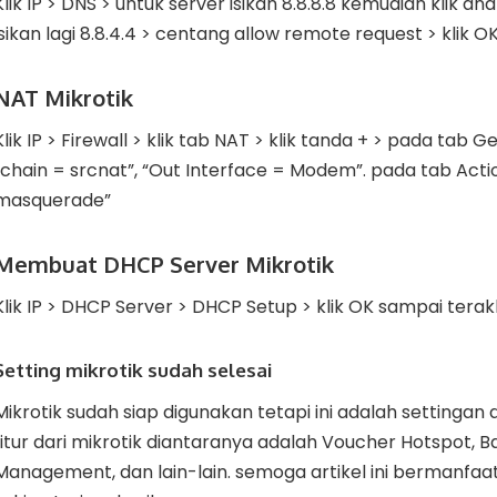
Klik IP > DNS > untuk server isikan 8.8.8.8 kemudian klik 
isikan lagi 8.8.4.4 > centang allow remote request > klik O
NAT Mikrotik
Klik IP > Firewall > klik tab NAT > klik tanda + > pada tab 
“chain = srcnat”, “Out Interface = Modem”. pada tab Acti
masquerade”
Membuat DHCP Server Mikrotik
Klik IP > DHCP Server > DHCP Setup > klik OK sampai terak
Setting mikrotik sudah selesai
Mikrotik sudah siap digunakan tetapi ini adalah settingan 
fitur dari mikrotik diantaranya adalah Voucher Hotspot, 
Management, dan lain-lain. semoga artikel ini bermanfaat