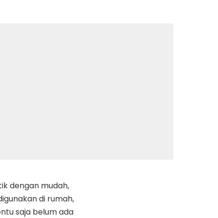
otik dengan mudah,
t digunakan di rumah,
entu saja belum ada