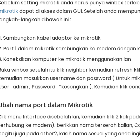
Sebelum setting mikrotik anda harus punya winbox terlebi
mikrotik
dapat di akses dalam GUI. Setelah anda mempuny
langkah-langkah dibawah ini :
Sambungkan kabel adaptor ke mikrotik
Port 1 dalam mikrotik sambungkan ke modem dengan ka
Koneksikan komputer ke mikrotik menggunakan lan
Buka winbox setelah itu klik neighbor kemudian refresh k
kemudian masukkan username dan password ( Untuk mikr
User : admin ; Password : *kosongkan ). Kemudian klik con
Ubah nama port dalam Mikrotik
Klik menu Interface disebelah kiri, kemudian klik 2 kali pa
terhubung ke modem). berikkan nama terserah kalian, C
begitu juga pada ether2, kasih nama sesuai yang anda ingi