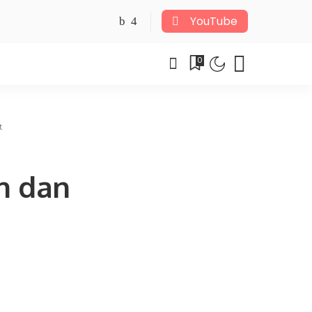
YouTube
0
t
h dan