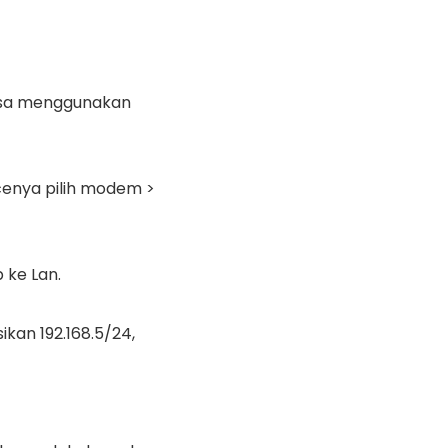
isa menggunakan
acenya pilih modem >
 ke Lan.
ikan 192.168.5/24,