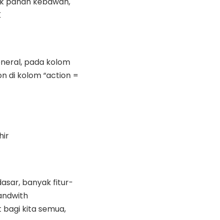
anak panah kebawah,
K
General, pada kolom
on di kolom “action =
hir
dasar, banyak fitur-
Bandwith
 bagi kita semua,