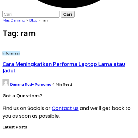
Cari
untuk:
Mas Danang
>
Blog
>
ram
Tag:
ram
Informasi
Cara Meningkatkan Performa Laptop Lama atau
Jadul
Posted
Danang Rudy Purnomo
4 Min Read
by
Got a Questions?
Find us on Socials or
Contact us
and we’ll get back to
you as soon as possible.
Latest Posts