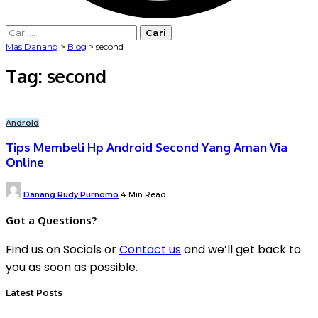
Cari
untuk:
Mas Danang
>
Blog
>
second
Tag:
second
Android
Tips Membeli Hp Android Second Yang Aman Via
Online
Posted
Danang Rudy Purnomo
4 Min Read
by
Got a Questions?
Find us on Socials or
Contact us
and we’ll get back to
you as soon as possible.
Latest Posts