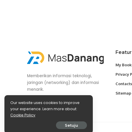
Featu
My Book
Privacy 
Memberikan informasi teknologi,
jaringan (networking) dan informasi
Contacts
menarik.
Sitemap
Our website uses cookies to improve
your experience. Learn more about:
Cookie Policy
Setuju